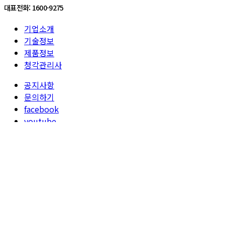
대표전화: 1600-9275
기업소개
기술정보
제품정보
청각관리사
공지사항
문의하기
facebook
youtube
©Sound Vaccine, Inc., All Rights Reserved.
기업소개
기업개요 / CEO 인사말
비전 / 연혁
기술정보
AI 청력진단
TSC