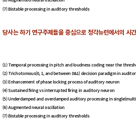
(7) Bistable processing in auditory thresholds
당사는 하기 연구주제들을 중심으로 청각뉴런에서의 시간
(1) Temporal processing in pitch and loudness coding near the thresh
(2) Trichotomous(0, 1, and between 0&1) decision paradigm in auditor
(3) Enhancement of phase locking process of auditory neuron
(4) Sustained firing vs interrupted firing in auditory neuron
(5) Underdamped and overdamped auditory processing in single(multi
(6) Augmented neural oscillation
(7) Bistable processing in auditory thresholds