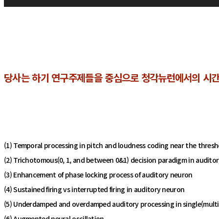
당사는 하기 연구주제들을 중심으로 청각뉴런에서의 시간
(1) Temporal processing in pitch and loudness coding near the thresh
(2) Trichotomous(0, 1, and between 0&1) decision paradigm in auditor
(3) Enhancement of phase locking process of auditory neuron
(4) Sustained firing vs interrupted firing in auditory neuron
(5) Underdamped and overdamped auditory processing in single(multi
(6) Augmented neural oscillation